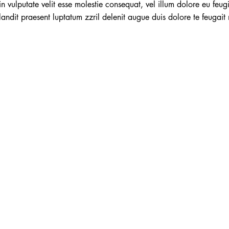
n vulputate velit esse molestie consequat, vel illum dolore eu feugia
ndit praesent luptatum zzril delenit augue duis dolore te feugait nu