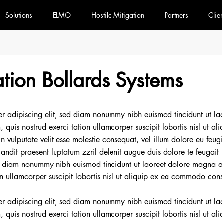
Solutions
ELMO
Hostile Mitigation
Partners
Clie
tion Bollards Systems
er adipiscing elit, sed diam nonummy nibh euismod tincidunt ut l
 quis nostrud exerci tation ullamcorper suscipit lobortis nisl ut
n vulputate velit esse molestie consequat, vel illum dolore eu feugia
ndit praesent luptatum zzril delenit augue duis dolore te feugait n
ed diam nonummy nibh euismod tincidunt ut laoreet dolore magna a
on ullamcorper suscipit lobortis nisl ut aliquip ex ea commodo con
er adipiscing elit, sed diam nonummy nibh euismod tincidunt ut l
 quis nostrud exerci tation ullamcorper suscipit lobortis nisl ut